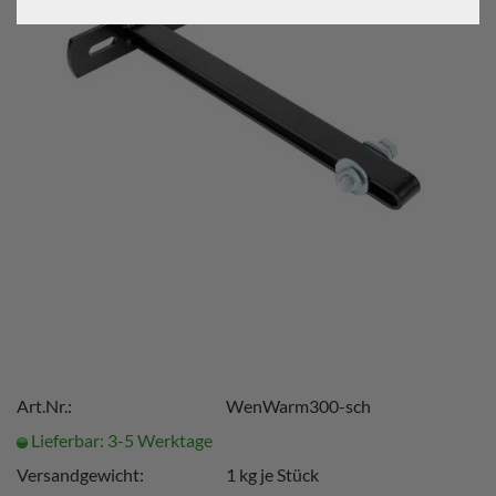
Art.Nr.:
WenWarm300-sch
Lieferbar: 3-5 Werktage
Versandgewicht:
1
kg je Stück