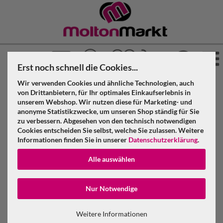
Erst noch schnell die Cookies...
Wir verwenden Cookies und ähnliche Technologien, auch
»
»
Molton Markt
Molton Zubehör
von Drittanbietern, für Ihr optimales Einkaufserlebnis in
»
unserem Webshop. Wir nutzen diese für Marketing- und
Schienensystem Vorhang
anonyme Statistikzwecke, um unseren Shop ständig für Sie
Wentex Eurotrack Wandarm 300 mm, schwarz –
zu verbessern. Abgesehen von den technisch notwendigen
Wandhalterung für Vorhangschiene
Cookies entscheiden Sie selbst, welche Sie zulassen. Weitere
Informationen finden Sie in unserer
Datenschutzerklärung
.
Wentex Eurotrack Wandarm 300 mm,
Alle auswählen
schwarz – Wandhalterung für
Vorhangschiene
Konto erstellen
Nur Notwendige
Passwort verge
Weitere Informationen