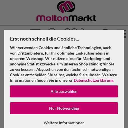
Erst noch schnell die Cookies...
Wir verwenden Cookies und ähnliche Technologien, auch
»
»
»
Molton Markt
Molton
Dekomolton
von Drittanbietern, für Ihr optimales Einkaufserlebnis in
»
unserem Webshop. Wir nutzen diese für Marketing- und
Meterware
anonyme Statistikzwecke, um unseren Shop ständig für Sie
zu verbessern. Abgesehen von den technisch notwendigen
Dekomolton Meterware grün Fb23 300 cm, 160 g/m²
Cookies entscheiden Sie selbst, welche Sie zulassen. Weitere
Informationen finden Sie in unserer
Datenschutzerklärung
.
Dekomolton Meterware grün Fb23 300
Alle auswählen
cm, 160 g/m²
Konto erstellen
Nur Notwendige
Passwort verge
Weitere Informationen