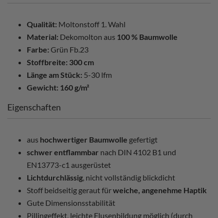
Qualität:
Moltonstoff 1. Wahl
Material:
Dekomolton aus
100 % Baumwolle
Farbe:
Grün Fb.23
Stoffbreite:
300 cm
Länge am Stück:
5-30 lfm
Gewicht:
160 g/m²
Eigenschaften
aus
hochwertiger Baumwolle
gefertigt
schwer entflammbar
nach DIN 4102 B1 und
EN13773-c1 ausgerüstet
Lichtdurchlässig
, nicht vollständig blickdicht
Stoff beidseitig geraut für
weiche, angenehme Haptik
Gute Dimensionsstabilität
Pillingeffekt, leichte Flusenbildung möglich (durch