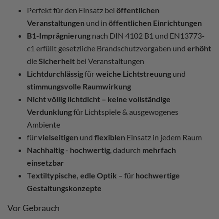
Perfekt für den Einsatz bei
öffentlichen
Veranstaltungen
und in
öffentlichen Einrichtungen
B1-Imprägnierung
nach DIN 4102 B1 und EN13773-
c1 erfüllt gesetzliche Brandschutzvorgaben und
erhöht
die
Sicherheit
bei Veranstaltungen
Lichtdurchlässig
für
weiche Lichtstreuung
und
stimmungsvolle Raumwirkung
Nicht völlig lichtdicht – keine vollständige
Verdunklung
für Lichtspiele & ausgewogenes
Ambiente
für
vielseitigen
und
flexiblen
Einsatz in jedem Raum
Nachhaltig
-
hochwertig
, dadurch
mehrfach
einsetzbar
T
extiltypische, edle Optik
– für
hochwertige
Gestaltungskonzepte
Vor Gebrauch