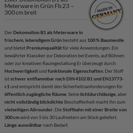
Meterware in Grün Fb.23 –
300 cm breit
Der
Dekomolton B1 als Meterware in
frischem, lebendigem Grün
besteht aus
100 % Baumwolle
und bietet
Premiumqualität
für viele Anwendungen. Ein
bewährter Klassiker zur Dekoration bei Events, auf Bühnen
oder zur kreativen Raumgestaltung Er überzeugt durch
Hochwertigkeit
und
funktionale Eigenschaften
. Der Stoff
ist
schwer entflammbar nach DIN 4102 B1 und EN13773-
c1
und entspricht damit den Sicherheitsanforderungen für
öffentlich zugängliche Räume
. Seine
lichtdurchlässige
, aber
nicht vollständig blickdichte
Beschaffenheit macht ihn zum
vielseitigen Allrounder
. Die
Stoffbahn mit einer Breite von
300 cm
wird von 5 bis 30 Laufmetern am Stück geliefert.
Länge auswählbar
nach Bedarf.