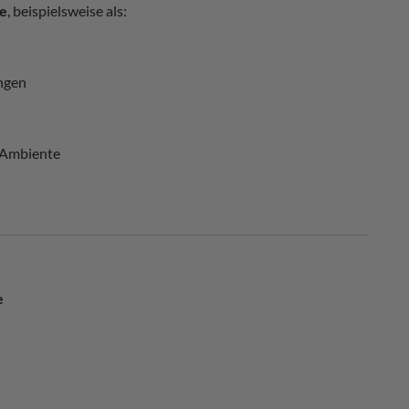
he
, beispielsweise als:
ngen
s Ambiente
e