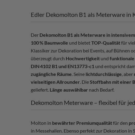
Edler Dekomolton B1 als Meterware in K
Der
Dekomolton B1 als Meterware in intensivem,
100 % Baumwolle
und bietet
TOP-Qualität
für vi
Klassiker zur Dekoration bei Events, auf Bühnen o
überzeugt durch
Hochwertigkeit
und
funktionale
DIN 4102 B1 und EN13773-c1
und entspricht dam
zugängliche Räume
. Seine
lichtdurchlässige
, aber
vielseitigen Allrounder
. Die
Stoffbahn mit einer 
geliefert.
Länge auswählbar
nach Bedarf.
Dekomolton Meterware – flexibel für je
Molton in
bewährter Premiumqualität
für den
pr
in Messehallen. Ebenso perfekt zur Dekoration in 