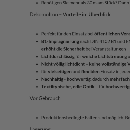
Benötigen Sie mehr als 30 m am Stück? Dann
Dekomolton – Vorteile im Überblick
Perfekt für den Einsatz bei
öffentlichen Ver
B1-Imprägnierung
nach DIN 4102 B1 und EN
erhöht
die
Sicherheit
bei Veranstaltungen
Lichtdurchlässig
für
weiche Lichtstreuung
u
Nicht völlig lichtdicht – keine vollständige
für
vielseitigen
und
flexiblen
Einsatz in je
Nachhaltig
-
hochwertig
, dadurch
mehrfach
T
extiltypische, edle Optik
– für
hochwertig
Vor Gebrauch
Produktionsbedingte Falten sind möglich. Bei
Lagerung