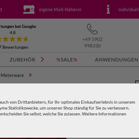
d
eigene Maß-Näherei
individue
tungen bei Google:
4.8
+49 5902
998330
7 Bewertungen
ZUBEHÖR
%
SALE
%
ANWENDUNGEN
»
Meterware
D
3
uch von Drittanbietern, für Ihr optimales Einkaufserlebnis in unserem
me Statistikzwecke, um unseren Shop ständig für Sie zu verbessern.
Ar
tscheiden Sie selbst, welche Sie zulassen. Weitere Informationen
KO
V
PA