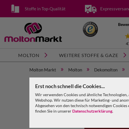
Stoffe in Top-Qualität
Expressversan
Bewer
4
MOLTON
WEITERE STOFFE & GAZE
»
»
»
Molton Markt
Molton
Dekomolton
Dekomolton Meterware kirschrot 300 cm, 160 g/m²
Erst noch schnell die Cookies...
Wir verwenden Cookies und ähnliche Technologien, a
Webshop. Wir nutzen diese für Marketing- und anony
Abgesehen von den technisch notwendigen Cookies en
finden Sie in unserer
Datenschutzerklärung
.