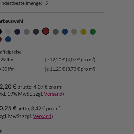
indestbestellmenge:
5
arbauswahl
affelpreise
-29 lfm
je 12,20 € (4,07 € pro m²)
 30 lfm
je 11,20 € (3,73 € pro m²)
2,20 €
brutto, 4,07 € pro m²
inkl. 19% MwSt. zzgl.
Versand
)
0,25 €
netto, 3,42 € pro m²
zzgl. MwSt zzgl.
Versand
)
m: