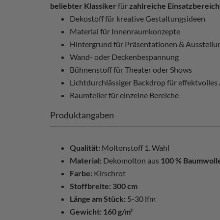
beliebter Klassiker
für
zahlreiche Einsatzbereic
Dekostoff für kreative Gestaltungsideen
Material für Innenraumkonzepte
Hintergrund für Präsentationen & Ausstellu
Wand- oder Deckenbespannung
Bühnenstoff für Theater oder Shows
Lichtdurchlässiger Backdrop für effektvolle
Raumteiler für einzelne Bereiche
Produktangaben
Qualität:
Moltonstoff 1. Wahl
Material:
Dekomolton aus
100 % Baumwoll
Farbe:
Kirschrot
Stoffbreite:
300 cm
Länge am Stück:
5-30 lfm
Gewicht:
160 g/m²