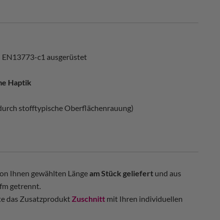
 EN13773-c1 ausgerüstet
e Haptik
 (durch stofftypische Oberflächenrauung)
 von Ihnen gewählten Länge
am Stück geliefert
und aus
fm getrennt.
tte das Zusatzprodukt
Zuschnitt
mit Ihren individuellen