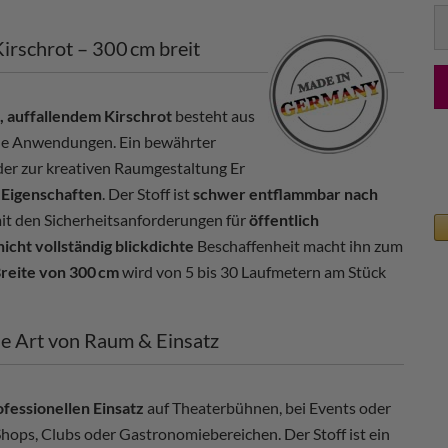
lf
irschrot – 300 cm breit
 auffallendem Kirschrot
besteht aus
ele Anwendungen. Ein bewährter
der zur kreativen Raumgestaltung Er
 Eigenschaften
. Der Stoff ist
schwer entflammbar nach
it den Sicherheitsanforderungen für
öffentlich
nicht vollständig blickdichte
Beschaffenheit macht ihn zum
Breite von 300 cm
wird von 5 bis 30 Laufmetern am Stück
de Art von Raum & Einsatz
ofessionellen Einsatz
auf Theaterbühnen, bei Events oder
Shops, Clubs oder Gastronomiebereichen. Der Stoff ist ein