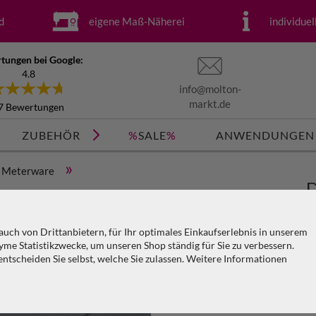
d
eigene Maß-Näherei
individue
tungen bei Google:
4.8
info@molton-
markt.de
7 Bewertungen
ZUBEHÖR
%
SALE
%
ANWENDUNGEN
»
Meterware
D
/m²
s
uch von Drittanbietern, für Ihr optimales Einkaufserlebnis in unserem
me Statistikzwecke, um unseren Shop ständig für Sie zu verbessern.
Ar
tscheiden Sie selbst, welche Sie zulassen. Weitere Informationen
KO
V
PA