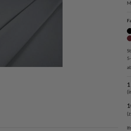
M
F
St
5
ab
1
(
1
(
lf