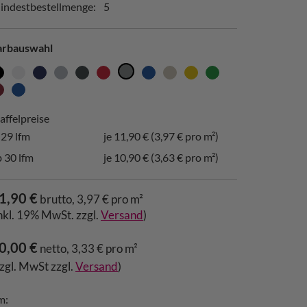
indestbestellmenge:
5
arbauswahl
affelpreise
-29 lfm
je 11,90 € (3,97 € pro m²)
 30 lfm
je 10,90 € (3,63 € pro m²)
1,90 €
brutto, 3,97 € pro m²
inkl. 19% MwSt. zzgl.
Versand
)
0,00 €
netto, 3,33 € pro m²
zzgl. MwSt zzgl.
Versand
)
m: