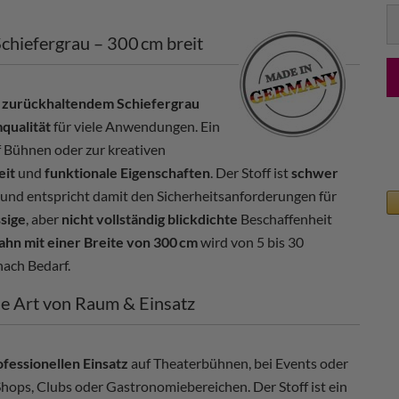
lf
chiefergrau – 300 cm breit
 zurückhaltendem Schiefergrau
qualität
für viele Anwendungen. Ein
f Bühnen oder zur kreativen
eit
und
funktionale Eigenschaften
. Der Stoff ist
schwer
und entspricht damit den Sicherheitsanforderungen für
ssige
, aber
nicht vollständig blickdichte
Beschaffenheit
ahn mit einer Breite von 300 cm
wird von 5 bis 30
ach Bedarf.
de Art von Raum & Einsatz
ofessionellen Einsatz
auf Theaterbühnen, bei Events oder
Shops, Clubs oder Gastronomiebereichen. Der Stoff ist ein