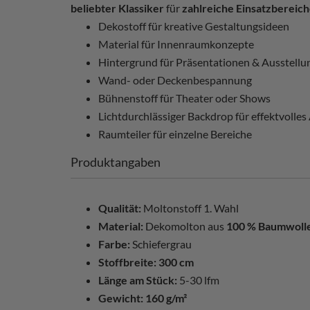
beliebter Klassiker
für
zahlreiche Einsatzbereic
Dekostoff für kreative Gestaltungsideen
Material für Innenraumkonzepte
Hintergrund für Präsentationen & Ausstellu
Wand- oder Deckenbespannung
Bühnenstoff für Theater oder Shows
Lichtdurchlässiger Backdrop für effektvolle
Raumteiler für einzelne Bereiche
Produktangaben
Qualität:
Moltonstoff 1. Wahl
Material:
Dekomolton aus
100 % Baumwoll
Farbe:
Schiefergrau
Stoffbreite:
300 cm
Länge am Stück:
5-30 lfm
Gewicht:
160 g/m²