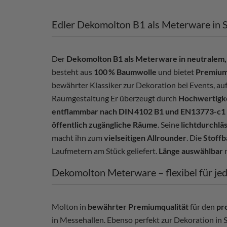
Edler Dekomolton B1 als Meterware in S
Der
Dekomolton B1 als Meterware in neutralem,
besteht aus
100 % Baumwolle
und bietet
Premium
bewährter Klassiker zur Dekoration bei Events, au
Raumgestaltung Er überzeugt durch
Hochwertigk
entflammbar nach DIN 4102 B1 und EN13773-c1
öffentlich zugängliche Räume
. Seine
lichtdurchlä
macht ihn zum
vielseitigen Allrounder
. Die
Stoffb
Laufmetern am Stück geliefert.
Länge auswählbar
n
Dekomolton Meterware – flexibel für je
Molton in
bewährter Premiumqualität
für den
pr
in Messehallen. Ebenso perfekt zur Dekoration in 