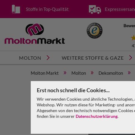
Stoffe in Top-Qualität
Expressversan
Bewer
4
MOLTON
WEITERE STOFFE & GAZE
»
»
»
Molton Markt
Molton
Dekomolton
Dekomolton Meterware schiefergrau 300 cm, 160 g
Erst noch schnell die Cookies...
Wir verwenden Cookies und ähnliche Technologien, a
Webshop. Wir nutzen diese für Marketing- und anony
Abgesehen von den technisch notwendigen Cookies en
finden Sie in unserer
Datenschutzerklärung
.