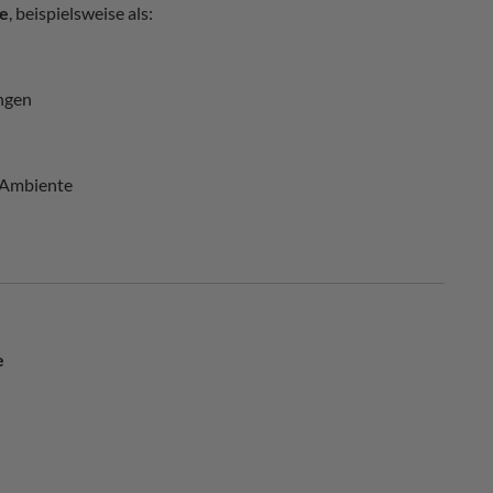
he
, beispielsweise als:
ngen
s Ambiente
e