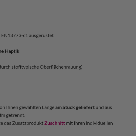
 EN13773-c1 ausgerüstet
e Haptik
 (durch stofftypische Oberflächenrauung)
 von Ihnen gewählten Länge
am Stück geliefert
und aus
fm getrennt.
tte das Zusatzprodukt
Zuschnitt
mit Ihren individuellen