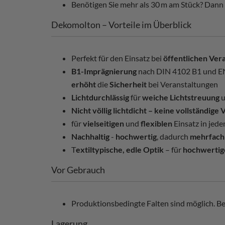
Benötigen Sie mehr als 30 m am Stück? Dann
Dekomolton – Vorteile im Überblick
Perfekt für den Einsatz bei
öffentlichen Ver
B1-Imprägnierung
nach DIN 4102 B1 und EN
erhöht
die
Sicherheit
bei Veranstaltungen
Lichtdurchlässig
für
weiche Lichtstreuung
u
Nicht völlig lichtdicht – keine vollständige
für
vielseitigen
und
flexiblen
Einsatz in je
Nachhaltig
-
hochwertig
, dadurch
mehrfach
T
extiltypische, edle Optik
– für
hochwertig
Vor Gebrauch
Produktionsbedingte Falten sind möglich. Bei
Lagerung